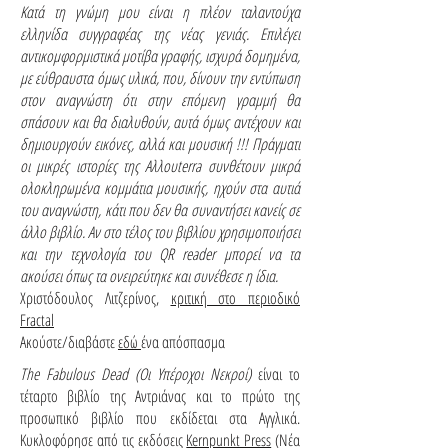
Κατά τη γνώμη μου είναι η πλέον ταλαντούχα
ελληνίδα συγγραφέας της νέας γενιάς. Επιλέγει
αντικομφορμιστικά μοτίβα γραφής, ισχυρά δομημένα,
με εύθραυστα όμως υλικά, που, δίνουν την εντύπωση
στον αναγνώστη ότι στην επόμενη γραμμή θα
σπάσουν και θα διαλυθούν, αυτά όμως αντέχουν και
δημιουργούν εικόνες, αλλά και μουσική !!! Πράγματι
οι μικρές ιστορίες της Αλλουterra συνθέτουν μικρά
ολοκληρωμένα κομμάτια μουσικής, ηχούν στα αυτιά
του αναγνώστη, κάτι που δεν θα συναντήσει κανείς σε
άλλο βιβλίο. Αν στο τέλος του βιβλίου χρησιμοποιήσει
και την τεχνολογία του QR reader μπορεί να τα
ακούσει όπως τα ονειρεύτηκε και συνέθεσε η ίδια.
Χριστόδουλος Λιτζερίνος,
κριτική στο περιοδικό
Fractal
Ακούστε/διαβάστε
εδώ
ένα απόσπασμα
The Fabulous Dead (Οι Υπέροχοι Νεκροί)
είναι το
τέταρτο βιβλίο της Αντριάνας και το πρώτο της
προσωπικό βιβλίο που εκδίδεται στα Αγγλικά
.
Κυκλοφόρησε από τις εκδόσεις
Kernpunkt Press
(Νέα