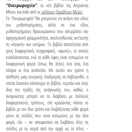
"Ονειρωρυχείο"
, το νέο βιβλίο της Αντριάνας
Μίνου
και πάλι από τις
εκδόσεις Παράξενες Μέρες
.
Το "Ονειρωρυχείο" θα μπορούσε να ανήκει στο είδος
του μυθιστορήματος, αλλά σε ένα είδος
μυθιστορήματος θραυσματικού που απορρίπτει την
αφηγηματική γραμμικότητα, ακολουθώντας αντ’αυτής
τη «λογική» των ονείρων. Το βιβλίο αποτελείται από
τρεις διαφορετικές συγγραφικές «φωνές», οι οποίες
εναλλάσσονται, ενώ το κάθε ύφος είναι τυπωμένο σε
διαφορετική φορά (όπως θα δείτε), ένα ίσια, ένα
πλάγια κι ένα ανάποδα. Με αυτόν τον τρόπο η
αίσθηση μιας ονειρικής διαδρομής σε λαβύρινθο, η
οποία διαπνέει ολόκληρο το βιβλίο, περνάει και στην
ίδια την πράξη της ανάγνωσής του, καθώς ο
αναγνώστης μπορεί να το διαβάσει με πολλούς
διαφορετικούς τρόπους, είτε κρατώντας πάντα το
βιβλίο με τον ίδιο τρόπο και διαβάζοντας κάθε φορά
μόνο τις σελίδες που είναι τυπωμένες με την ίδια
φορά, είτε – αν αποφασίσει να διαβάσει όλες τις
σελίδες με τη σειρά από την αρχή ως το τέλος –