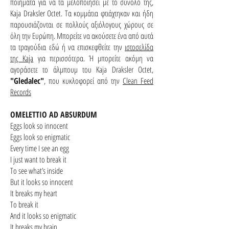
ποιήματα για να τα μελοποιήσει με το σύνολό της,
Kaja Draksler Octet. Τα κομμάτια φτιάχτηκαν και ήδη
παρουσιάζονται σε πολλούς αξιόλογους χώρους σε
όλη την Ευρώπη. Μπορείτε να ακούσετε ένα από αυτά
τα τραγούδια εδώ ή να επισκεφθείτε την
ιστοσελίδα
της Kaja
για περισσότερα. Ή μπορείτε ακόμη να
αγοράσετε το άλμπουμ του Kaja Draksler Octet,
"Gledalec"
, που κυκλοφορεί από την
Clean Feed
Records
OMELETTIO AD ABSURDUM
Eggs look so innocent
Eggs look so enigmatic
Every time I see an egg
I just want to break it
To see what’s inside
But it looks so innocent
It breaks my heart
To break it
And it looks so enigmatic
It breaks my brain