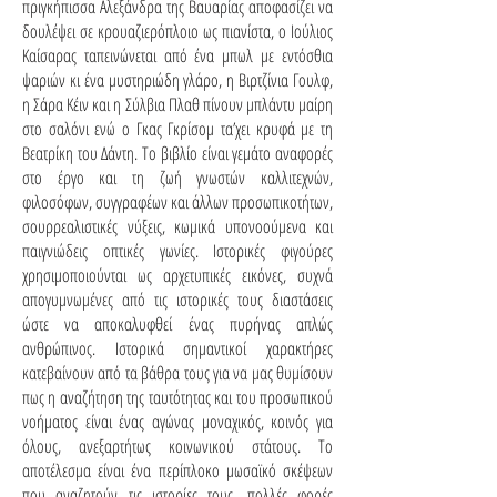
πριγκήπισσα Αλεξάνδρα της Βαυαρίας αποφασίζει να
δουλέψει σε κρουαζιερόπλοιο ως πιανίστα, ο Ιούλιος
Καίσαρας ταπεινώνεται από ένα μπωλ με εντόσθια
ψαριών κι ένα μυστηριώδη γλάρο, η Βιρτζίνια Γουλφ,
η Σάρα Κέιν και η Σύλβια Πλαθ πίνουν μπλάντυ μαίρη
στο σαλόνι ενώ ο Γκας Γκρίσομ τα’χει κρυφά με τη
Βεατρίκη του Δάντη. Το βιβλίο είναι γεμάτο αναφορές
στο έργο και τη ζωή γνωστών καλλιτεχνών,
φιλοσόφων, συγγραφέων και άλλων προσωπικοτήτων,
σουρρεαλιστικές νύξεις, κωμικά υπονοούμενα και
παιγνιώδεις οπτικές γωνίες. Ιστορικές φιγούρες
χρησιμοποιούνται ως αρχετυπικές εικόνες, συχνά
απογυμνωμένες από τις ιστορικές τους διαστάσεις
ώστε να αποκαλυφθεί ένας πυρήνας απλώς
ανθρώπινος. Ιστορικά σημαντικοί χαρακτήρες
κατεβαίνουν από τα βάθρα τους για να μας θυμίσουν
πως η αναζήτηση της ταυτότητας και του προσωπικού
νοήματος είναι ένας αγώνας μοναχικός, κοινός για
όλους, ανεξαρτήτως κοινωνικού στάτους. Το
αποτέλεσμα είναι ένα περίπλοκο μωσαϊκό σκέψεων
που αναζητούν τις ιστορίες τους, πολλές φορές