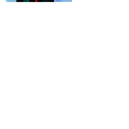
Κατά τη διάρκεια του πρώτου λοκντάουν την
άνοιξη του 2020, η Αντριάνα άρχισε να δουλεύει
πάνω σ'ένα πρότζεκτ με σκίτσα εμπνευσμένα από
φράσεις του Ερίκ Σατί. Το βιβλιαράκι κυκλοφορεί
στα ελληνικά από τις εκδόσεις Παράξενες Μέρες.
Κάντε κλικ εδώ
για να το αποκτήσετε! Σχετικά με
το βιβλίο:
Από όταν ήμουν μικρή, οι φανταστικοί μου φίλοι