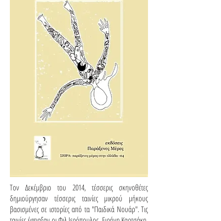
Τον Δεκέμβριο του 2014, τέσσερις σκηνοθέτες
δημιούργησαν τέσσερις ταινίες μικρού μήκους
βασισμένες σε ιστορίες από τα "Παιδικά Νουάρ". Τις
ταινίες έφτιαξαν οι Φιλ Ιερόπουλος, Ειρήνη Καρτσάκη,