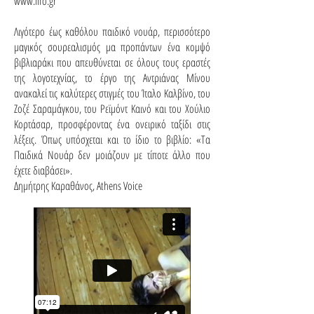
www.lifo.gr
Λιγότερο έως καθόλου παιδικό νουάρ, περισσότερο
μαγικός σουρεαλισμός μα προπάντων ένα κομψό
βιβλιαράκι που απευθύνεται σε όλους τους εραστές
της λογοτεχνίας, το έργο της Αντριάνας Μίνου
ανακαλεί τις καλύτερες στιγμές του Ίταλο Καλβίνο, του
Ζοζέ Σαραμάγκου, του Ρεϊμόντ Καινό και του Χούλιο
Κορτάσαρ, προσφέροντας ένα ονειρικό ταξίδι στις
λέξεις. Όπως υπόσχεται και το ίδιο το βιβλίο: «Τα
Παιδικά Νουάρ δεν μοιάζουν με τίποτε άλλο που
έχετε διαβάσει».
Δημήτρης Καραθάνος, Athens Voice