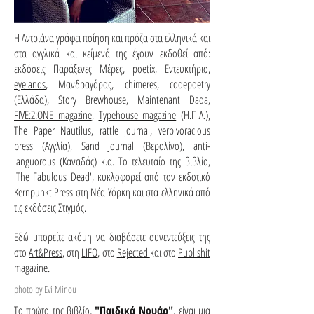
Η Αντριάνα γράφει ποίηση και πρόζα στα ελληνικά και
στα αγγλικά και κείμενά της έχουν εκδοθεί από:
εκδόσεις Παράξενες Μέρες, poetix, Εντευκτήριο,
eyelands
, Μανδραγόρας, chimeres, codepoetry
(Ελλάδα), Story Brewhouse, Maintenant Dada,
FIVE:2:ONE magazine
,
Typehouse magazine
(Η.Π.Α.),
The Paper Nautilus, rattle journal, verbivoracious
press (Αγγλία), Sand Journal (Βερολίνο), anti-
languorous (Καναδάς) κ.α. Το τελευταίο της βιβλίο,
'The Fabulous Dead'
, κυκλοφορεί από τον εκδοτικό
Kernpunkt Press στη Νέα Υόρκη και στα ελληνικά από
τις εκδόσεις Στιγμός.
Εδώ μπορείτε ακόμη να διαβάσετε συνεντεύξεις της
στο
Art&Press
, στη
LIFO
, στο
Rejected
και στο
Publishit
magazine
.
photo by Evi Minou
Το πρώτο της βιβλίο,
"Παιδικά Νουάρ"
, είναι μια