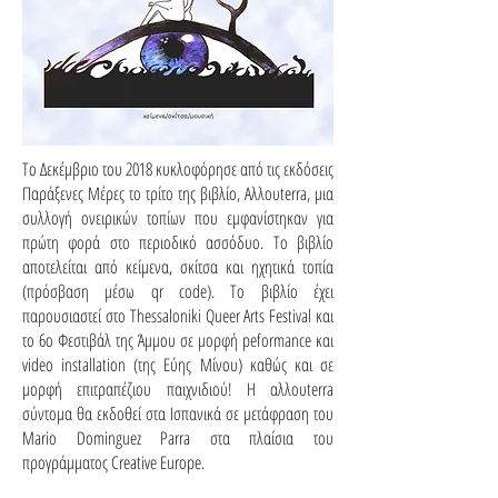
Το Δεκέμβριο του 2018 κυκλοφόρησε από τις εκδόσεις
Παράξενες Μέρες το τρίτο της βιβλίο, Αλλουterra, μια
συλλογή ονειρικών τοπίων που εμφανίστηκαν για
πρώτη φορά στο περιοδικό ασσόδυο. Το βιβλίο
αποτελείται από κείμενα, σκίτσα και ηχητικά τοπία
(πρόσβαση μέσω qr code). Το βιβλίο έχει
παρουσιαστεί στο Thessaloniki Queer Arts Festival και
το 6ο Φεστιβάλ της Άμμου σε μορφή peformance και
video installation (της Εύης Μίνου) καθώς και σε
μορφή επιτραπέζιου παιχνιδιού! Η αλλουterra
σύντομα θα εκδοθεί στα Ισπανικά σε μετάφραση του
Mario Dominguez Parra στα πλαίσια του
προγράμματος Creative Europe.