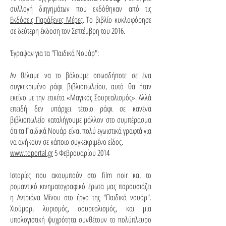
συλλογή διηγημάτων που εκδόθηκαν από τις
Εκδόσεις Παράξενες Μέρες
. Το βιβλίο κυκλοφόρησε
σε δεύτερη έκδοση τον Σεπτέμβρη του 2016.
Έγραψαν για τα "Παιδικά Νουάρ":
Αν θέλαμε να το βάλουμε οπωσδήποτε σε ένα
συγκεκριμένο ράφι βιβλιοπωλείου, αυτό θα ήταν
εκείνο με την ετικέτα «Μαγικός Σουρεαλισμός». Αλλά
επειδή δεν υπάρχει τέτοιο ράφι σε κανένα
βιβλιοπωλείο καταλήγουμε μάλλον στο συμπέρασμα
ότι τα Παιδικά Νουάρ είναι πολύ εγωιστικά γραφτά για
να ανήκουν σε κάποιο συγκεκριμένο είδος.
www.toportal.gr
5 Φεβρουαρίου 2014
Ιστορίες που ακουμπούν στο film noir και το
ρομαντικό κινηματογραφικό έρωτα μας παρουσιάζει
η Αντριάνα Μίνου στο έργο της "Παιδικά νουάρ".
Χιούμορ, λυρισμός, σουρεαλισμός, και μια
υπολογιστική ψυχρότητα συνθέτουν το πολύπλευρο