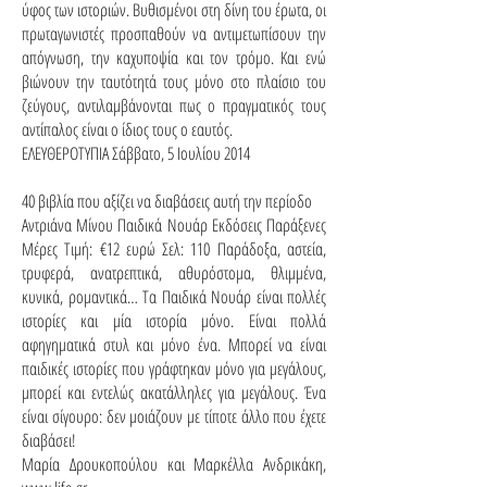
ύφος των ιστοριών. Βυθισμένοι στη δίνη του έρωτα, οι
πρωταγωνιστές προσπαθούν να αντιμετωπίσουν την
απόγνωση, την καχυποψία και τον τρόμο. Και ενώ
βιώνουν την ταυτότητά τους μόνο στο πλαίσιο του
ζεύγους, αντιλαμβάνονται πως ο πραγματικός τους
αντίπαλος είναι ο ίδιος τους ο εαυτός.
ΕΛΕΥΘΕΡΟΤΥΠΙΑ Σάββατο, 5 Ιουλίου 2014
40 βιβλία που αξίζει να διαβάσεις αυτή την περίοδο
Αντριάνα Μίνου Παιδικά Νουάρ Εκδόσεις Παράξενες
Μέρες Τιμή: €12 ευρώ Σελ: 110 Παράδοξα, αστεία,
τρυφερά, ανατρεπτικά, αθυρόστομα, θλιμμένα,
κυνικά, ρομαντικά… Τα Παιδικά Νουάρ είναι πολλές
ιστορίες και μία ιστορία μόνο. Είναι πολλά
αφηγηματικά στυλ και μόνο ένα. Μπορεί να είναι
παιδικές ιστορίες που γράφτηκαν μόνο για μεγάλους,
μπορεί και εντελώς ακατάλληλες για μεγάλους. Ένα
είναι σίγουρο: δεν μοιάζουν με τίποτε άλλο που έχετε
διαβάσει!
Μαρία Δρουκοπούλου και Μαρκέλλα Ανδρικάκη,