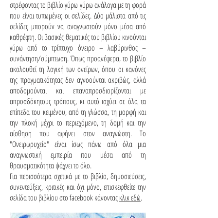
στρέφοντας το βιβλίο γύρω γύρω ανάλογα με τη φορά
που είναι τυπωμένες οι σελίδες. Δύο μάλιστα από τις
σελίδες μπορούν να αναγνωστούν μόνο μέσα από
καθρέφτη. Οι βασικές θεματικές του βιβλίου κινούνται
γύρω από το τρίπτυχο όνειρο – λαβύρινθος –
συνάντηση/σύμπτωση. Όπως προανέφερα, το βιβλίο
ακολουθεί τη λογική των ονείρων, όπου οι κανόνες
της πραγματικότητας δεν αγνοούνται ακριβώς, αλλά
αποδομούνται και επαναπροσδιορίζονται με
απροσδόκητους τρόπους, κι αυτό ισχύει σε όλα τα
επίπεδα του κειμένου, από τη γλώσσα, τη μορφή και
την πλοκή μέχρι το περιεχόμενο, τη δομή και την
αίσθηση που αφήνει στον αναγνώστη. Το
"Ονειρωρυχείο" είναι ίσως πάνω από όλα μια
αναγνωστική εμπειρία που μέσα από τη
θραυσματικότητα ψάχνει το όλο.
Για περισσότερα σχετικά με το βιβλίο, δημοσιεύσεις,
συνεντεύξεις, κριτικές και όχι μόνο, επισκεφθείτε την
σελίδα του βιβλίου στο facebook κάνοντας
κλικ εδώ
.