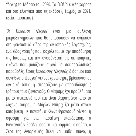
Υόρκη) το Μάρτιο του 2020. To βιβλίο κυκλοφόρησε
και στα ελληνικά από τις εκδόσεις Στιγμός το 2021.
(δείτε παρακάτω).
Οι Υπέροχοι Νεκροί
είναι μια συλλογή
μικροδιηγημάτων που θα μπορούσαν να ανήκουν
στο φανταστικό είδος της αν-ιστορικής λογοτεχνίας,
ένα είδος γραφής που ασχολείται με την αποδόμηση
της Ιστορίας και την ανασύνθεσή της σε ποιητικές
εικόνες που μοιάζουν συχνά με σουρρεαλιστικές
παραβολές. Στους
Υπέροχους Νεκρούς
, διάσημοι (και
συνήθως υπέροχοι) νεκροί χαρακτήρες βρίσκονται σε
ονειρικά τοπία ή επηρεάζουν με απροσδόκητους
τρόπους τους ζωντανούς. Ο Μπραμς έχει προβλήματα
με το τηλέφωνό του και είναι εξαρτημένος από το
λάχανο τουρσί, η Μάρλεν Ντίτριχ ζει μέσα σ’έναν
καταψύκτη με παγωτά, ο Κλωντ Φρανσουά γίνεται η
αφορμή για μια παράξενη επανάσταση, ο
Βιτγκενστάιν βράζει μέσα σε μια μαρμίτα με σούπα, ο
Σκοτ της Ανταρκτικής θέλει να μάθει πιάνο, η