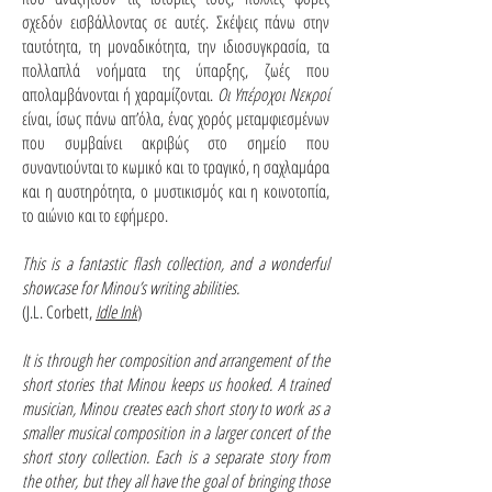
σχεδόν εισβάλλοντας σε αυτές. Σκέψεις πάνω στην
ταυτότητα, τη μοναδικότητα, την ιδιοσυγκρασία, τα
πολλαπλά νοήματα της ύπαρξης, ζωές που
απολαμβάνονται ή χαραμίζονται.
Οι Υπέροχοι Νεκροί
είναι, ίσως πάνω απ’όλα, ένας χορός μεταμφιεσμένων
που συμβαίνει ακριβώς στο σημείο που
συναντιούνται το κωμικό και το τραγικό, η σαχλαμάρα
και η αυστηρότητα, ο μυστικισμός και η κοινοτοπία,
το αιώνιο και το εφήμερο.
This is a fantastic flash collection, and a wonderful
showcase for Minou’s writing abilities.
(J.L. Corbett,
Idle Ink
)
It is through her composition and arrangement of the
short stories that Minou keeps us hooked. A trained
musician, Minou creates each short story to work as a
smaller musical composition in a larger concert of the
short story collection. Each is a separate story from
the other, but they all have the goal of bringing those