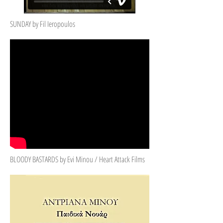
SUNDAY by Fil Ieropoulos
BLOODY BASTARDS by Evi Minou / Heart Attack Films