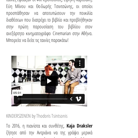
Εύη Μίνου και Θοδωρής Τσιντσώνης, οι οποίοι
προσπάθησαν να αποτυπώσουν την ποικιλία
διαθέσεων που διατρέχει το βιβλίο και προβλήθηκαν
στην πρώτη παρουσίαση του βιβλίου στον
ανεξάρτητο κινηματογράφο Cinemarian στην Αθήνα.
Μπορείτε να δείτε τις ταινίες παρακάτω!
KINDERSZENEN by Thodoris Tsintsonis
Το 2016, η πιανίστα και συνθέτης,
Kaja Draksler
ζήτησε από την Αντριάνα να της γράψει μερικά