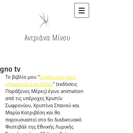
Αντριάνα Μίνου
gno tv
Το βιβλίο μου "
Ο σκίουρος που 
εξαφάνισε ένα δάσος
" (εκδόσεις 
Παράξενες Μέρες) έγινε animation 
από τις υπέροχες Κριστίν 
Σωφρονίου, Χριστίνα Σπανού και 
Μαρία Κατριβέση και θα 
παρουσιαστεί στο 6ο διαδικτυακό 
Φεστιβάλ της Εθνικής Λυρικής 